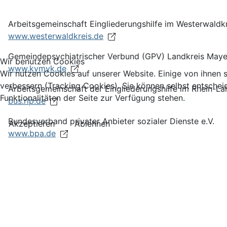
Arbeitsgemeinschaft Eingliederungshilfe im Westerwaldk
www.westerwaldkreis.de
Gemeindepsychiatrischer Verbund (GPV) Landkreis Maye
Wir benutzen Cookies
www.kvmyk.de
Wir nutzen Cookies auf unserer Website. Einige von ihnen s
verbessern (Tracking Cookies). Sie können selbst entschei
Arbeitsgemeinschaft der Eingliederungshilfe im Rhein-La
Funktionalitäten der Seite zur Verfügung stehen.
bus.rlp.de
Bundesverband privater Anbieter sozialer Dienste e.V.
Akzeptieren
Ablehnen
www.bpa.de