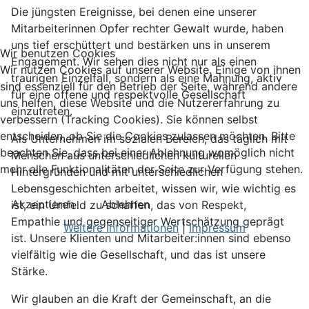
Die jüngsten Ereignisse, bei denen eine unserer
Mitarbeiterinnen Opfer rechter Gewalt wurde, haben
uns tief erschüttert und bestärken uns in unserem
Wir benutzen Cookies
Engagement. Wir sehen dies nicht nur als einen
Wir nutzen Cookies auf unserer Website. Einige von ihnen
traurigen Einzelfall, sondern als eine Mahnung, aktiv
sind essenziell für den Betrieb der Seite, während andere
für eine offene und respektvolle Gesellschaft
uns helfen, diese Website und die Nutzererfahrung zu
einzutreten.
verbessern (Tracking Cookies). Sie können selbst
entscheiden, ob Sie die Cookies zulassen möchten. Bitte
Als Unternehmen im sozialen Bereich, das täglich mit
beachten Sie, dass bei einer Ablehnung womöglich nicht
Menschen aus unterschiedlichen kulturellen
mehr alle Funktionalitäten der Seite zur Verfügung stehen.
Hintergründen und mit unterschiedlichen
Lebensgeschichten arbeitet, wissen wir, wie wichtig es
Akzeptieren
Ablehnen
ist, ein Umfeld zu schaffen, das von Respekt,
Empathie und gegenseitiger Wertschätzung geprägt
Weitere Informationen
|
Impressum
ist. Unsere Klienten und Mitarbeiter:innen sind ebenso
vielfältig wie die Gesellschaft, und das ist unsere
Stärke.
Wir glauben an die Kraft der Gemeinschaft, an die