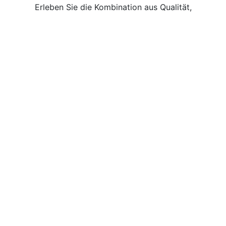
Erleben Sie die Kombination aus Qualität,
Nachhaltigkeit und sozialem Engagement – mit dem
FEUERSTARTER
!