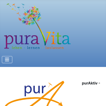
purAktiv -