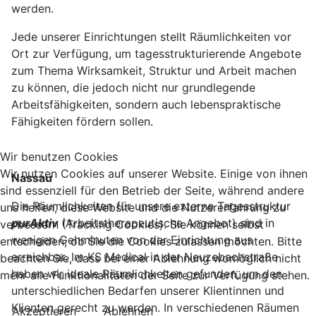
werden.
Jede unserer Einrichtungen stellt Räumlichkeiten vor
Ort zur Verfügung, um tagesstrukturierende Angebote
zum Thema Wirksamkeit, Struktur und Arbeit machen
zu können, die jedoch nicht nur grundlegende
Arbeitsfähigkeiten, sondern auch lebenspraktische
Fähigkeiten fördern sollen.
Wir benutzen Cookies
Wir nutzen Cookies auf unserer Website. Einige von ihnen
Nassau
sind essenziell für den Betrieb der Seite, während andere
Die Räumlichkeiten für unsere externe Tagesstruktur
uns helfen, diese Website und die Nutzererfahrung zu
purAktiv
(Arbeitstherapeutische Angebot) sind in
verbessern (Tracking Cookies). Sie können selbst
wenigen Gehminuten von der Einrichtung aus
entscheiden, ob Sie die Cookies zulassen möchten. Bitte
erreichbar. Im KS Medical in der Neuzebachstraße
beachten Sie, dass bei einer Ablehnung womöglich nicht
haben wir ideale Räumlichkeiten gefunden, um den
mehr alle Funktionalitäten der Seite zur Verfügung stehen.
unterschiedlichen Bedarfen unserer Klientinnen und
Klienten gerecht zu werden. In verschiedenen Räumen
Akzeptieren
Ablehnen